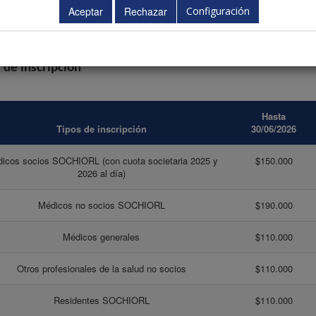
ripciones se pueden realizar directamente desde la página web cumplimentan
Configuración
n de inscripción (pdf) a la Secretaría Técnica junto con el justificante del pa
e crédito.
 de inscripción
Hasta
Tipos de inscripción
30/06/2026
icos socios SOCHIORL (con cuota societaria 2025 y
$150.000
2026 al día)
Médicos no socios SOCHIORL
$190.000
Médicos generales
$110.000
Otros profesionales de la salud no socios
$110.000
Residentes SOCHIORL
$110.000