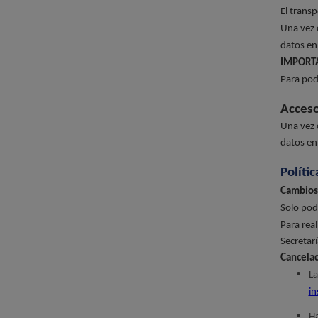
El transp
Una vez 
datos en
IMPORT
Para pode
Acceso
Una vez 
datos en
Políti
Cambios
Solo pod
Para real
Secretarí
Cancela
L
in
Ha