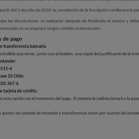
partir del 3 de julio de 2026: la cancelación de la inscripción conllevará la p
das las devoluciones se realizarán después de finalizado el evento y deb
menzado no se aceptará ningún cambio ni devolución.
 de pago
 transferencia bancaria
cindible que envíe, junto con el boletín, una copia del justificante de la tr
antander
3515-6
Fase 20 Chile
450.367-6
 tarjeta de crédito.
ne esta opción en el momento del pago. El sistema le redireccionará a la pas
 gastos de cambio de moneda y transferencia serán por cuenta del asiste