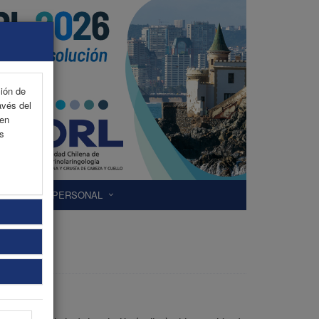
ción de
avés del
 en
as
ÁREA PERSONAL