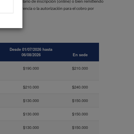
do el formulario de inscripción (online) o bien remitiendo
go por transferencia o la autorización para el cobro por
Desde 01/07/2026 hasta
06/08/2026
En sede
$190.000
$210.000
$210.000
$240.000
$130.000
$150.000
$130.000
$150.000
$130.000
$150.000