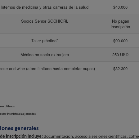
Internos de medicina y otras carreras de la salud
$40.000
Socios Senior SOCHIORL
No pagan
inscripción
Taller práctico*
$90.000
Médico no socio extranjero
250 USD
ese and wine (aforo limitado hasta completar cupos)
$32.300
sos chilenos.
estar inscripto a las jornadas
iones generales
 de inscripción incluye:
documentación, acceso a sesiones científicas, coffee