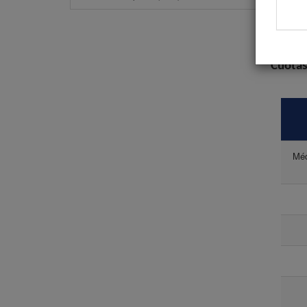
Las insc
el boletí
tarjeta d
Cuotas
Méd