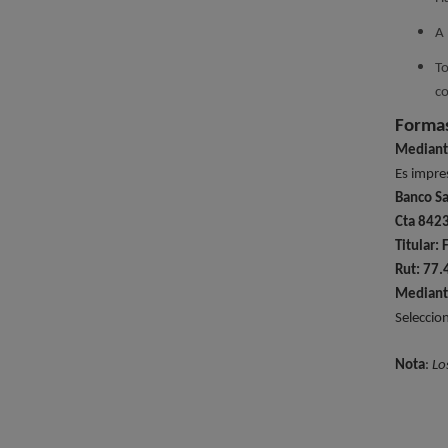
A 
To
co
Formas
Mediante
Es impres
Banco S
Cta 842
Titular: 
Rut: 77.
Mediante
Seleccio
Nota
:
Los