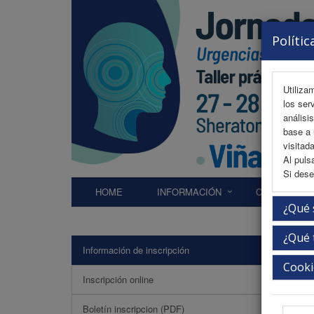
Polític
Utiliza
los ser
análisi
base a 
visitada
Al puls
Si dese
HOME
INFORMACIÓN
COMITÉS
¿Qué 
¿Qué 
Información de inscripción
Infor
Cooki
Inscripción online
Norma
Boletín inscripcion (PDF)