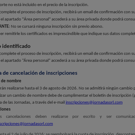
orte no está incluido en el precio de la inscripción.
complete el proceso de inscripción, recibirá un email de confirmación con s
 el apartado "Área personal" accederá a su área privada donde podrá consult
ANTE
: No se cursará ninguna inscripción sin previo abono.
r remitirle los certificados es imprescindible que indique sus datos comple
 identificado
complete el proceso de inscripción, recibirá un email de confirmación con s
 el apartado “Área personal” accederá a su área privada donde podrá consult
ca de cancelación de inscripciones
 de nombre
rán realizarse hasta el 3 de agosto de 2026. No se admitirá ningún cambio 
izar un cambio de nombre debe de cumplimentar el boletín de inscripción (pd
a de las Jornadas, a través del e-mai
l
inscripciones@jornadasorl.com
ciones
as cancelaciones deben realizarse por escrito y ser comunica
scripciones@jornadasorl.com
sta el 2 de julio de 2026: se reembolsará la cuota de inscripción, descont