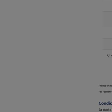
Che
Precios en pe
*es requisito 
Condic
La cuota