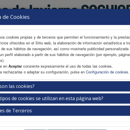
a de Cookies
mos cookies propias y de terceros que permiten el funcionamiento y la presta
vicios ofrecidos en el Sitio web, la elaboración de información estadística a tr
s de sus hábitos de navegación, así como mostrarle publicidad personalizada
un perfil elaborado a partir de sus hábitos de navegación (por ejemplo, págin
s).
ar en
Aceptar
consiente expresamente el uso de todas las cookies.
a rechazarlas o adaptar su configuración, pulse en
Configuración de cookies
.
AREA CIENTÍFICA
INSCRIPCIÓN
EXP. COMERCIAL
son las cookies?
tipos de cookies se utilizan en esta página web?
mación de inscripción
es de Terceros
tiva de inscripción